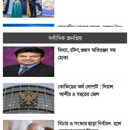
মামদানির কারণে কমছে বাসের বৈধ
যাত্রী! যাত্রীর সংখ্যা কমেছে ৭.৭%
সর্বাধিক জনপ্রিয়
মিথ্যা, রটনা,গুজব অতিরঞ্জন বন্ধ
হোক!
৫ কোটি শিক্ষার্থী পাবে ‘ফ্রিডম’
স্কলারশিপ
কোভিডের অর্থ লোপাট : নিয়াল
আলীর ৪ বছরের জেল
বিচার ও সংস্কার ছাড়া নির্বাচন হলে