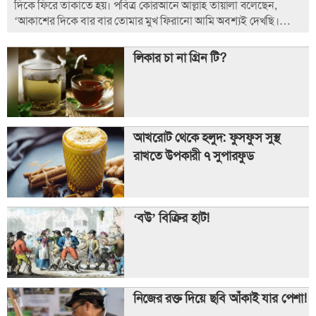
দিকে ফিরে তাকাতে হয়। পবিত্র কোরআনে আল্লাহ তায়ালা বলেছেন,
‘আকাশের দিকে বার বার তোমার মুখ ফিরানো আমি অবশ্যই দেখছি।
অতএব আমি অবশ্যই তোমাকে এমন কিবলার দিকে ফিরাব, যা তুমি পছন্দ
কর। সুতরাং তোমার চেহারা মাসজিদুল হারামের দিকে ফিরাও এবং তোমরা
লিকার চা না গ্রিন টি?
যেখানেই থাক, তার দিকেই তোমাদের চেহারা ফিরাও। আর নিশ্চয় যারা
কিতাবপ্রাপ্ত হয়েছে, তারা অবশ্যই জানে যে, তা তাদের রবের পক্ষ থেকে
সত্য এবং তারা যা করে, সে ব্যাপারে আল্লাহ গাফিল নন।’ ( সূরা বাকারা,
আয়াত, ১৪৪)
আখরোট থেকে হলুদ: ফুসফুস সুস্থ
রাখতে উপকারী ৭ সুপারফুড
‘বউ’ বিক্রির হাট!
নিজের রক্ত দিয়ে ছবি আঁকাই যার পেশা!