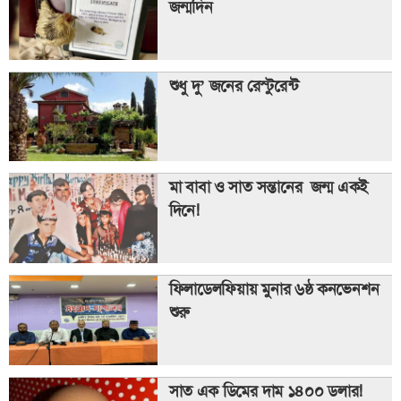
জন্মদিন
শুধু দু’ জনের রেস্টুরেন্ট
মা বাবা ও সাত সন্তানের জন্ম একই
দিনে!
ফিলাডেলফিয়ায় মুনার ৬ষ্ঠ কনভেনশন
শুরু
সাত এক ডিমের দাম ১৪০০ ডলার!