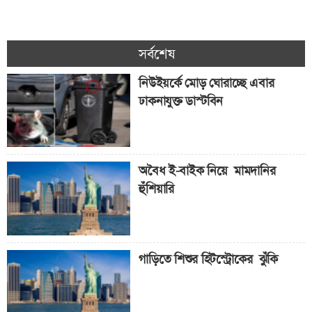
সর্বশেষ
নিউইয়র্কে মোড় ঘোরাচ্ছে এবার
ঢাকনাযুক্ত ডাস্টবিন
অবৈধ ই-বাইক নিয়ে মামদানির
হুঁশিয়ারি
গাড়িতে শিশুর হিটস্ট্রোকের ঝুঁকি