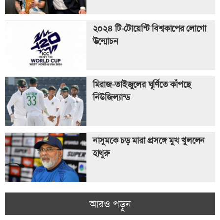
২০২৪ টি-টোয়েন্টি বিশ্বকাপের লোগো
উন্মোচন
মিরাজ-তাইজুলের ঘূর্ণিতে কাঁপছে
নিউজিল্যান্ড
নাসুমকে চড় মারা প্রসঙ্গে মুখ খুললেন
হাথুরু
আরও পড়ুন