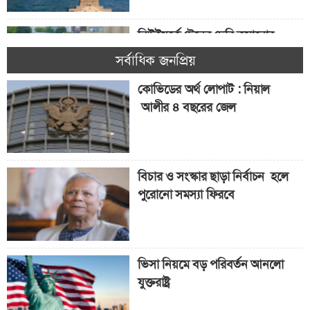
নিউইয়র্কে ট্রেনের দেরি কমানোর
উদ্যোগ
সর্বাধিক জনপ্রিয়
কোভিডের অর্থ লোপাট : নিয়াল
আলীর ৪ বছরের জেল
আবেদনকারীদের জন্য ‘পাবলিক চার্জ
বন্ড’
বিচার ও সংস্কার ছাড়া নির্বাচন হলে
পুরোনো সমস্যা ফিরবে
ভিসা নিয়মে বড় পরিবর্তন আনলো
যুক্তরাষ্ট্র