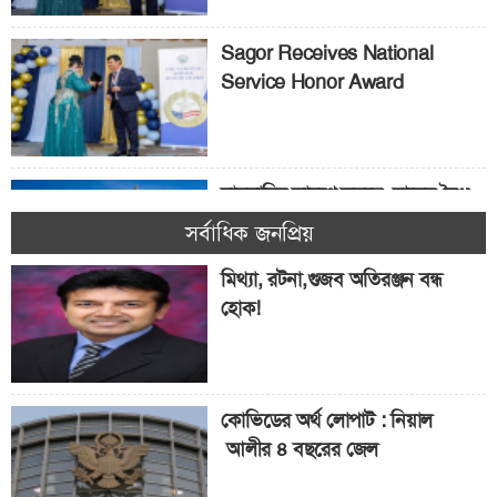
Sagor Receives National
Service Honor Award
মামদানির কারণে কমছে বাসের বৈধ
যাত্রী! যাত্রীর সংখ্যা কমেছে ৭.৭%
সর্বাধিক জনপ্রিয়
মিথ্যা, রটনা,গুজব অতিরঞ্জন বন্ধ
হোক!
৫ কোটি শিক্ষার্থী পাবে ‘ফ্রিডম’
স্কলারশিপ
কোভিডের অর্থ লোপাট : নিয়াল
আলীর ৪ বছরের জেল