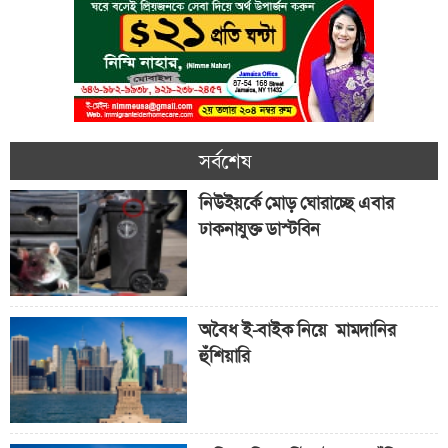
সর্বশেষ
নিউইয়র্কে মোড় ঘোরাচ্ছে এবার
ঢাকনাযুক্ত ডাস্টবিন
অবৈধ ই-বাইক নিয়ে মামদানির
হুঁশিয়ারি