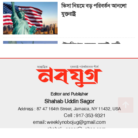
ভিসা নিয়মে বড় পরিবর্তন আনলো
যুক্তরাষ্ট্র
‘ট্রানজিশন’ দলের সবাই নারী
জাতিসংঘ সাধারণ পরিষদের সভাপতি
পদে পররাষ্ট্রমন্ত্রী
Editor and Publisher
Shahab Uddin Sagor
Address : 87 47 164th Street, Jamaica, NY 11432, USA
Cell :
917-353-9321
email:
weeklynobojug@gmail.com
shahab_sagor@yahoo.com