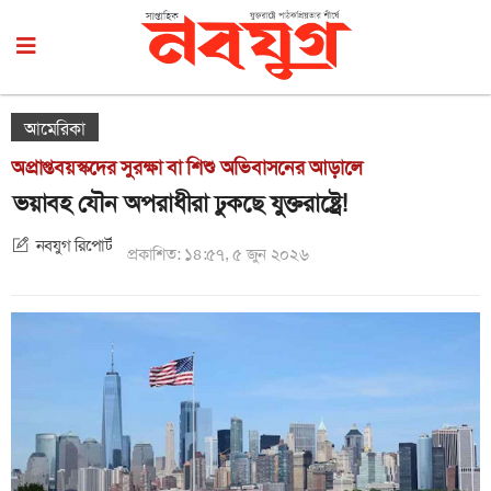
আমেরিকা
অপ্রাপ্তবয়স্কদের সুরক্ষা বা শিশু অভিবাসনের আড়ালে
ভয়াবহ যৌন অপরাধীরা ঢুকছে যুক্তরাষ্ট্রে!
নবযুগ রিপোর্ট
প্রকাশিত: ১৪:৫৭, ৫ জুন ২০২৬