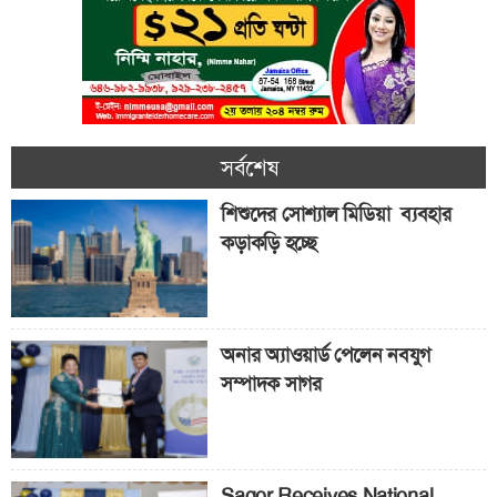
সর্বশেষ
শিশুদের সোশ্যাল মিডিয়া ব্যবহার
কড়াকড়ি হচ্ছে
অনার অ্যাওয়ার্ড পেলেন নবযুগ
সম্পাদক সাগর
Sagor Receives National