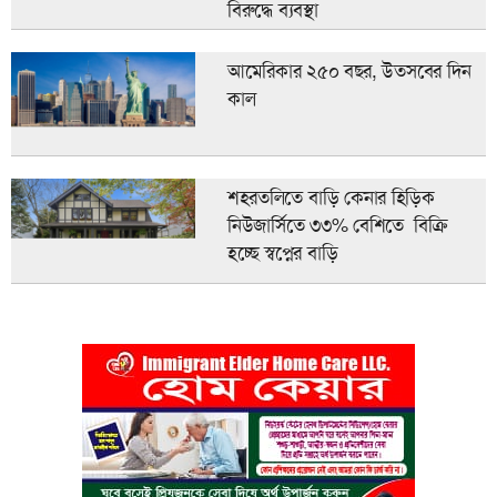
বিরুদ্ধে ব্যবস্থা
আমেরিকার ২৫০ বছর, উতসবের দিন
কাল
শহরতলিতে বাড়ি কেনার হিড়িক
নিউজার্সিতে ৩৩% বেশিতে বিক্রি
হচ্ছে স্বপ্নের বাড়ি