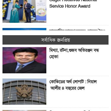
Service Honor Award
মামদানির কারণে কমছে বাসের বৈধ
যাত্রী! যাত্রীর সংখ্যা কমেছে ৭.৭%
সর্বাধিক জনপ্রিয়
মিথ্যা, রটনা,গুজব অতিরঞ্জন বন্ধ
হোক!
৫ কোটি শিক্ষার্থী পাবে ‘ফ্রিডম’
স্কলারশিপ
কোভিডের অর্থ লোপাট : নিয়াল
আলীর ৪ বছরের জেল