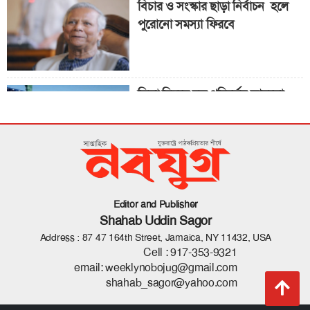
বিচার ও সংস্কার ছাড়া নির্বাচন হলে
পুরোনো সমস্যা ফিরবে
ভিসা নিয়মে বড় পরিবর্তন আনলো
যুক্তরাষ্ট্র
‘ট্রানজিশন’ দলের সবাই নারী
Editor and Publisher
Shahab Uddin Sagor
Address : 87 47 164th Street, Jamaica, NY 11432, USA
Cell :
917-353-9321
email:
weeklynobojug@gmail.com
shahab_sagor@yahoo.com