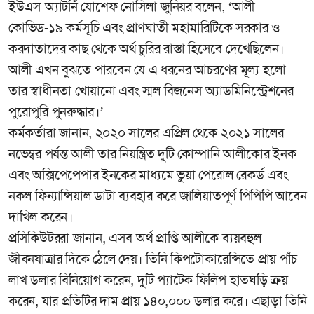
ইউএস অ্যাটর্নি যোশেফ নোসিলা জুনিয়র বলেন, ‘আলী
কোভিড-১৯ কর্মসূচি এবং প্রাণঘাতী মহামারিটিকে সরকার ও
করদাতাদের কাছ থেকে অর্থ চুরির রাস্তা হিসেবে দেখেছিলেন।
আলী এখন বুঝতে পারবেন যে এ ধরনের আচরণের মূল্য হলো
তার স্বাধীনতা খোয়ানো এবং স্মল বিজনেস অ্যাডমিনিস্ট্রেশনের
পুরোপুরি পুনরুদ্ধার।’
কর্মকর্তারা জানান, ২০২০ সালের এপ্রিল থেকে ২০২১ সালের
নভেম্বর পর্যন্ত আলী তার নিয়ন্ত্রিত দুটি কোম্পানি আলীকোর ইনক
এবং অক্সিপেপেপার ইনকের মাধ্যমে ভুয়া পেরোল রেকর্ড এবং
নকল ফিন্যান্সিয়াল ডাটা ব্যবহার করে জালিয়াতপূর্ণ পিপিপি আবেন
দাখিল করেন।
প্রসিকিউটররা জানান, এসব অর্থ প্রাপ্তি আলীকে ব্যয়বহুল
জীবনযাত্রার দিকে ঠেলে দেয়। তিনি কিপটোকারেন্সিতে প্রায় পাঁচ
লাখ ডলার বিনিয়োগ করেন, দুটি প্যাটেক ফিলিপ হাতঘড়ি ক্রয়
করেন, যার প্রতিটির দাম প্রায় ১৪০,০০০ ডলার করে। এছাড়া তিনি