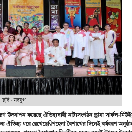
ছবি - নবযুগ
ণ উদযাপন করেছে ঐতিহ্যবাহী নাট্যসংগঠন ড্রামা সার্কল-নিউইয়
য ঐতিহ্য ধরে রেখেছেÑপহেলা বৈশাখের দিনেই বর্ষবরণ অনুষ্ঠা