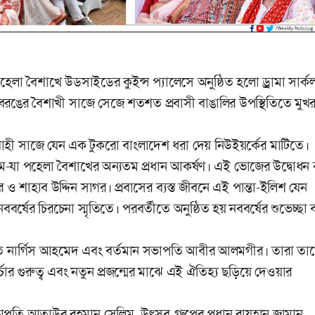
লা বৈশাখে উডসাইডের কুইন্স প্যালেসে অনুষ্ঠিত হলো ড্রামা সার্ক
ঙের বৈশাখী সাজে সেজে শতশত প্রবাসী বাঙালির উপস্থিতিতে মুখ
বাহী সাজে যেন এক টুকরো বাংলাদেশ ধরা দেয় নিউইয়র্কের মাটিতে।
াধ্যমে-যা পহেলা বৈশাখের অন্যতম প্রধান আকর্ষণ। এই ভোজের উদ্বোধন
 শাহাব উদ্দিন সাগর। প্রবাসের ব্যস্ত জীবনে এই পান্তা-ইলিশ যেন
ষের চিরচেনা স্মৃতিতে। পরবর্তীতে অনুষ্ঠিত হয় নববর্ষের শুভেচ্ছা বক
সভাপতি নার্গিস আহমেদ এবং বর্তমান সভাপতি আবীর আলমগীর। তারা তা
ি চর্চার গুরুত্ব এবং নতুন প্রজন্মের মাঝে এই ঐতিহ্য ছড়িয়ে দেওয়ার
াপতি আতাউর রহমান সেলিম, উৎসব গ্রুপের প্রধান রায়হান জামান,