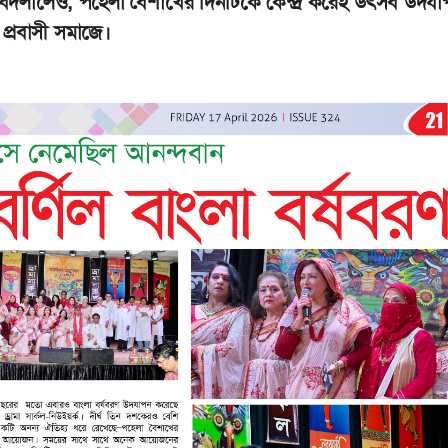
ালেও, পহেলা বৈশাখের দিনটিকে কেন্দ্র করেই উৎসব উদযা
 প্রবাসী সমাজে।