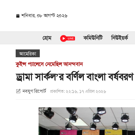
শনিবার,
০৮ আগস্ট ২০২৬
হোম
কমিউনিটি
নিউইয়র্ক
আমেরিকা
কুইন্স প্যালেসে নেমেছিল আনন্দবান
ড্রামা সার্কল’র বর্ণিল বাংলা বর্ষবরণ
নবযুগ রিপোর্ট
প্রকাশিত: ২২:১৬, ১৭ এপ্রিল ২০২৬