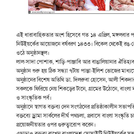
এই ধারাবাহিকতার অংশ হিসেবে গত ১৪ এপ্রিল, মঙ্গলবার পহে
নিউইয়র্কের আয়োজনে বর্ষবরণ ১৪৩৩। বিকেল থেকেই রঙ-বের
ওঠে অনুষ্ঠানস্থল।
লাল-সাদা পোশাক, শাড়ি-পাঞ্জাবি আর বাঙালিয়ানার ঐতিহ্য
অনুষ্ঠান শুরু হয় ঠিক সন্ধ্যা ৭টায় পান্তা-ইলিশ ভোজের ম
অনুষ্ঠানের বিশেষ অতিথি ডা. দিলরুবা হোসেন, আলী শিকদার ও
সকলকে ফিরিয়ে নেয় শিকড়ের টানে, গ্রামের উঠোনে, বাংলা নববর্
ও সাংস্কৃতিক পর্ব।
অনুষ্ঠানে স্বাগত বক্তব্য দেন সংগঠনের প্রতিষ্ঠাকালীন 
বক্তব্যে ড্রামা সার্কলের দীর্ঘ পথচলা, প্রবাসে বাংলা সংস্কৃত
প্রয়োজনীয়তার ওপর গুরুত্বারোপ করেন।
এছাড়াও বক্তব্য রাখেন বাংলাদেশ সোসাইটি নিউইয়র্কের সভ