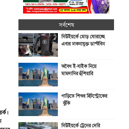
সর্বশেষ
নিউইয়র্কে মোড় ঘোরাচ্ছে
এবার ঢাকনাযুক্ত ডাস্টবিন
অবৈধ ই-বাইক নিয়ে
মামদানির হুঁশিয়ারি
গাড়িতে শিশুর হিটস্ট্রোকের
ঝুঁকি
র্ক।
ন
নিউইয়র্কে ট্রেনের দেরি