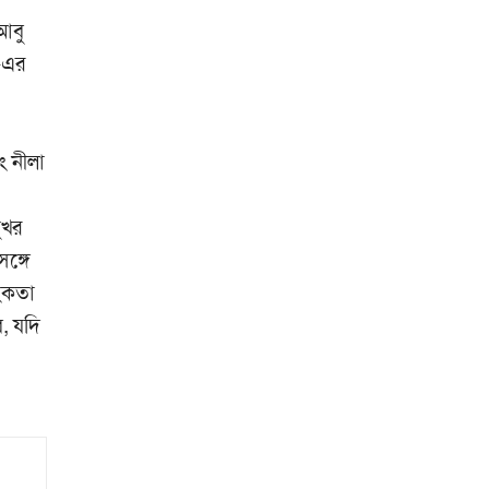
আবু
-এর
ং নীলা
ুখর
ঙ্গে
হিকতা
ব, যদি