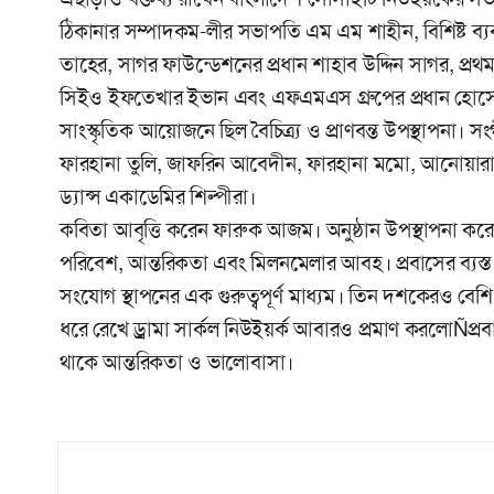
ঠিকানার সম্পাদকম-লীর সভাপতি এম এম শাহীন, বিশিষ্ট ব্য
তাহের, সাগর ফাউন্ডেশনের প্রধান শাহাব উদ্দিন সাগর, প্
সিইও ইফতেখার ইভান এবং এফএমএস গ্রুপের প্রধান হোসে
সাংস্কৃতিক আয়োজনে ছিল বৈচিত্র্য ও প্রাণবন্ত উপস্থাপনা।
ফারহানা তুলি, জাফরিন আবেদীন, ফারহানা মমো, আনোয়ারা 
ড্যান্স একাডেমির শিল্পীরা।
কবিতা আবৃত্তি করেন ফারুক আজম। অনুষ্ঠান উপস্থাপনা ক
পরিবেশ, আন্তরিকতা এবং মিলনমেলার আবহ। প্রবাসের ব্য
সংযোগ স্থাপনের এক গুরুত্বপূর্ণ মাধ্যম। তিন দশকেরও 
ধরে রেখে ড্রামা সার্কল নিউইয়র্ক আবারও প্রমাণ করলোÑপ্রব
থাকে আন্তরিকতা ও ভালোবাসা।