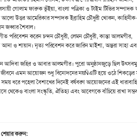
বসায়ী গোলাম ফারুক ভূঁইয়া, বাংলা পত্রিকা ও টাইম টিভির সম্পাদক 
রথম আলো উত্তর আমেরিকার সম্পাদক ইব্রাহিম চৌধুরী খোকন, কাহিনীক
ন জব্বার শৈবাল।
 সংগীত পরিবেশন করেন চন্দন চৌধুরী, লেমন চৌধুরী, কান্তা আলমগীর,
আনা ও শায়ান। নৃত্য পরিবেশন করে জারিন মাইশা, অন্তরা সাহা এব
রেন আদিবা জহির ও আবার আলমগীর। পুরো অনুষ্ঠানজুড়ে ছিল উৎসবম
স্ত জীবনে এমন আয়োজন শুধু বিনোদনের নয়Ñএটি হয়ে ওঠে শিকড়ের স
বেশি সময় ধরে পহেলা বৈশাখের দিনেই বর্ষবরণ আয়োজনের এই ধারাবা
াসে থেকেও বাংলা সংস্কৃতি, ঐতিহ্য এবং আবেগকে বাঁচিয়ে রাখা সম্ভ
শেয়ার করুন: