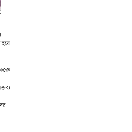
ল
র হয়ে
 করেন
্তব্য
দের