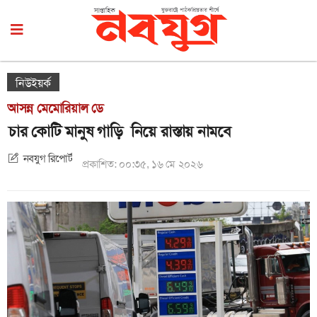
নিউইয়র্ক
আসন্ন মেমোরিয়াল ডে
চার কোটি মানুষ গাড়ি নিয়ে রাস্তায় নামবে
নবযুগ রিপোর্ট
প্রকাশিত: ০০:৩৫, ১৬ মে ২০২৬