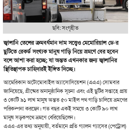
ছবি: সংগৃহীত
জ্বালানি তেলের ক্রমবর্ধমান দাম সত্ত্বেও মেমোরিয়াল ডে-র
ছুটিতে রেকর্ড সংখ্যক মানুষ গাড়ি নিয়ে ভ্রমণে বের হবেন
বলে আশা করা হচ্ছে; যা অন্তত এখনকার জন্য জ্বালানির
স্থিতিস্থাপক চাহিদারই ইঙ্গিত দিচ্ছে।
আমেরিকান অটোমোবাইল অ্যাসোসিয়েশন (এএএ) সোমবার
জানিয়েছে, গ্রীষ্মের অনানুষ্ঠানিক সূচনা এবং এই ছুটির সপ্তাহে প্রায়
৩ কোটি ৯১ লাখ মানুষ অন্তত ৫০ মাইল পথ গাড়ি চালিয়ে ভ্রমণের
পরিকল্পনা করছেন। গত বছর একই সময়ে ৩ কোটি ৯০ লাখ
মানুষ সড়কপথে ভ্রমণে বেরিয়েছিলেন।
এএএ-এর তথ্য অনুযায়ী, বর্তমানে প্রতি গ্যালন গ্যাসের (পেট্রোল)