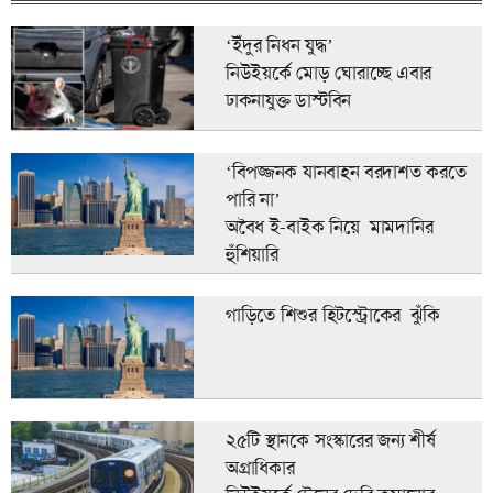
‘ইঁদুর নিধন যুদ্ধ’
নিউইয়র্কে মোড় ঘোরাচ্ছে এবার
ঢাকনাযুক্ত ডাস্টবিন
‘বিপজ্জনক যানবাহন বরদাশত করতে
পারি না’
অবৈধ ই-বাইক নিয়ে মামদানির
হুঁশিয়ারি
গাড়িতে শিশুর হিটস্ট্রোকের ঝুঁকি
২৫টি স্থানকে সংস্কারের জন্য শীর্ষ
অগ্রাধিকার