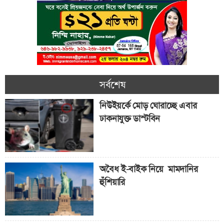
সর্বশেষ
নিউইয়র্কে মোড় ঘোরাচ্ছে এবার
ঢাকনাযুক্ত ডাস্টবিন
অবৈধ ই-বাইক নিয়ে মামদানির
হুঁশিয়ারি