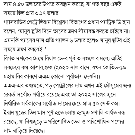
দাম ৪.৫০ ডলারের উপরে অবস্থান করছে, যা গত বছর একই
সময়ে ছিল প্রায় ৩.১৭ ডলার।
গ্যাসবাডির পেট্রোলিয়াম বিশ্লেষণ বিভাগের প্রধান প্যাট্রিক ডি হান
বলেন, ‘মানুষ ছুটির দিনে তাদের ভ্রমণ সীমাবদ্ধ করতে চাইবে না।
এমনকি গ্যাসের দাম প্রতি গ্যালন ৬ ডলার হলেও মানুষ ছুটির এই
সময়ে ভ্রমণ করবেই।’
বিগত দশকের মেমোরিয়াল ডে-র পূর্বাভাসগুলোর মধ্যে এটিই
সবচেয়ে কম আশাব্যঞ্জক (২০২০ সাল বাদে, যখন কোভিড-১৯
মহামারির কারণে এএএ কোনো পূর্বাভাস দেয়নি)।
এএএ-এর তথ্যমতে, গড় পেট্রোলের দাম এখন এই মৌসুমের জন্য
রেকর্ড সর্বোচ্চ পর্যায়ে রয়েছে এবং তা ২০২২ সালের জুনে
নির্ধারিত সর্বকালের সর্বোচ্চ দামের চেয়ে মাত্র ৫০ সেন্ট কম।
ইরান যুদ্ধের তিন মাস পূর্ণ হতে চলায় হরমুজ প্রণালি কার্যত বন্ধ
রয়েছে, যা বিশ্বজুড়ে অপরিশোধিত তেল ও পরিশোধিত পণ্যের
দাম বাড়িয়ে দিয়েছে।