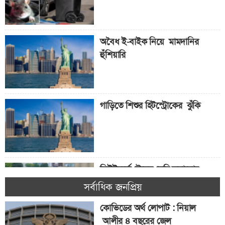
অবৈধ ই-বাইক নিয়ে মামদানির
হুঁশিয়ারি
গাড়িতে শিশুর হিটস্ট্রোকের ঝুঁকি
নিউইয়র্কে ট্রেনের দেরি কমানোর
উদ্যোগ
সর্বাধিক জনপ্রিয়
কোভিডের অর্থ লোপাট : নিয়াল
আলীর ৪ বছরের জেল