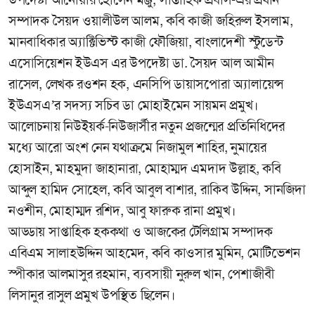
সম্পাদক সৈয়দ ওয়ালীউল আলম, কবি কাজী জহিরুল ইসলাম,
মানবাধিকার অ্যাক্টিভিস্ট কাজী ফৌজিয়া, বাংলাদেশী স্টুডেন্ট
এসোসিয়েশন ইউএস এর উপদেষ্টা ডা. সৈয়দ আল আমীন
রাসেল, লেখক রওশন হক, এনসিপি ডায়াসপোরা অ্যালায়েন্স
ইউএসএ’র সদস্য সচিব ডা মোহাইমেন সায়মন প্রমুখ।
আলোচনায় নিউইয়র্ক-নিউজার্সীর নতুন প্রজন্মের প্রতিনিধিদের
মধ্যে আরো অংশ নেন যথাক্রমে নিজামুল শাহির, নুমায়ের
হোসাইন, মাহমুদা জাহানারা, মোহাম্মদ এমদাদ উল্লাহ, কবি
আব্দুল হামিদ সোহেল, কবি আবুল বাশার, রাকিব উদ্দিন, সানজিদা
নওশীন, মোহাম্মদ রশিদ, আবু ফারুক রানা প্রমুখ।
আড্ডায় সাপ্তাহিক হককথা ও আজকের টেলিগ্রাম সম্পাদক
এবিএম সালাহউদ্দিন আহমেদ, কবি কাওসার মুমিন, মোটিভেশন
স্পীকার আলমাসুর রহমান, ব্যবসায়ী নুরুল খান, পেশাজীবী
লিসানুর রাসুল প্রমুখ উপস্থিত ছিলেন।