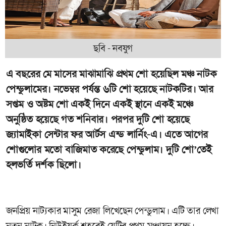
ছবি - নবযুগ
এ বছরের মে মাসের মাঝামাঝি প্রথম শো হয়েছিল মঞ্চ নাটক
পেন্ডুলামের। নভেম্বর পর্যন্ত ৬টি শো হয়েছে নাটকটির। আর
সপ্তম ও অষ্টম শো একই দিনে একই স্থানে একই মঞ্চে
অনুষ্ঠিত হয়েছে গত শনিবার। পরপর দুটি শো হয়েছে
জ্যামাইকা সেন্টার ফর আর্টস এন্ড লার্নিং-এ। এতে আগের
শোগুলোর মতো বাজিমাত করেছে পেন্ডুলাম। দুটি শো’তেই
হলভর্তি দর্শক ছিলো।
জনপ্রিয় নাট্যকার মাসুম রেজা লিখেছেন পেন্ডুলাম। এটি তার লেখা
নতুন নাটক। নিউইয়র্ক শহরেই যেটির প্রথম মঞ্চায়ন হচ্ছে।