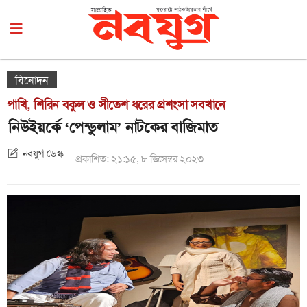
বিনোদন
পাখি, শিরিন বকুল ও সীতেশ ধরের প্রশংসা সবখানে
নিউইয়র্কে ‘পেন্ডুলাম’ নাটকের বাজিমাত
নবযুগ ডেস্ক
প্রকাশিত: ২১:১৫, ৮ ডিসেম্বর ২০২৩