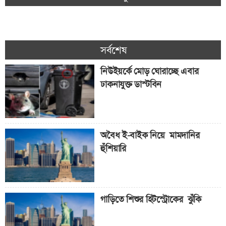
সর্বশেষ
নিউইয়র্কে মোড় ঘোরাচ্ছে এবার
ঢাকনাযুক্ত ডাস্টবিন
অবৈধ ই-বাইক নিয়ে মামদানির
হুঁশিয়ারি
গাড়িতে শিশুর হিটস্ট্রোকের ঝুঁকি