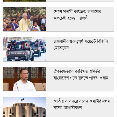
দেশে সন্ত্রাসী কার্যক্রম চালানোর
অপচেষ্টা হচ্ছে : রিজভী
রাজধানীর গুরুত্বপূর্ণ পয়েন্টে বিজিবি
মোতায়েন
ঐক্যবদ্ধভাবে কাঙ্ক্ষিত স্বনির্ভর
বাংলাদেশ গড়ে তুলতে পারব: প্রধান
জাতীয় সংসদরে সংসদ কমটিরি প্রথম
বঠৈক আগামীকাল