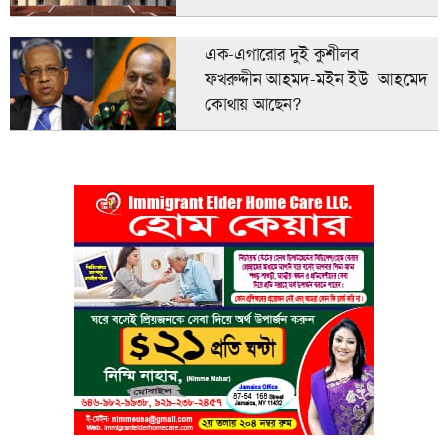
এক-এগারোর দুই কুশীলব
ফখরুদ্দীন আহমদ-মইন ইউ আহমেদ
কোথায় আছেন?