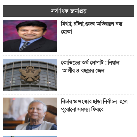
মামদানির কারণে কমছে বাসের বৈধ
যাত্রী! যাত্রীর সংখ্যা কমেছে ৭.৭%
সর্বাধিক জনপ্রিয়
মিথ্যা, রটনা,গুজব অতিরঞ্জন বন্ধ
হোক!
৫ কোটি শিক্ষার্থী পাবে ‘ফ্রিডম’
স্কলারশিপ
কোভিডের অর্থ লোপাট : নিয়াল
আলীর ৪ বছরের জেল
বিচার ও সংস্কার ছাড়া নির্বাচন হলে
পুরোনো সমস্যা ফিরবে