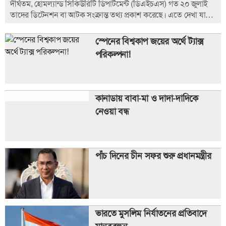
দীর্ঘতম, হোমল্যান্ড সিকিউরিটি ডিপার্টমেন্ট (ডিএইচএস) গত ২০ জুলাই
তাদের ডিটেনশন বা আটক সংক্রান্ত তথ্য প্রকাশ করেছে। এতে দেখা যায়,
সেক্রেটারি মার্কওয়েইন মুলিনের অধীনে দেশের অভ্যন্তরে অভিবাসন
সংক্রান্ত দমন-পীড়ন আবারো বেড়েছে।
স্পেনের বিশ্বকাপ জয়ের অর্থে ট্যাক্স
পরিকল্পনা!
কানাডায় বাবা-মা ও দাদা-দাদিকে
নেওয়া বন্ধ
পাঁচ দিনের চীন সফর শুরু প্রধানমন্ত্রীর
ভারতে মুসলিম নির্যাতনের প্রতিবাদে