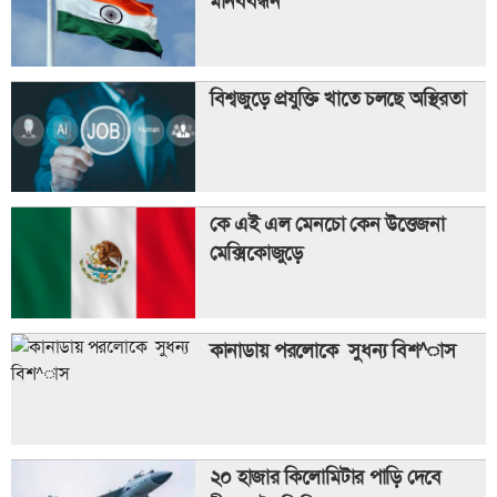
মানববন্ধন
বিশ্বজুড়ে প্রযুক্তি খাতে চলছে অস্থিরতা
কে এই এল মেনচো কেন উত্তেজনা
মেক্সিকোজুড়ে
কানাডায় পরলোকে সুধন্য বিশ^াস
২০ হাজার কিলোমিটার পাড়ি দেবে