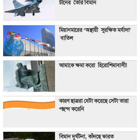
চীনের তৈরি বিমান
মিয়ানমারের ‘অস্থায়ী সুরক্ষিত মর্যাদা’
বাতিল
আমাকে ক্ষমা করো হিরোশিমাবাসী!
কারণ ছাত্ররা যেটা করেছে সেটা তারা
পছন্দ করেনি
বিমান দুর্ঘটনা, কাঁদছে ভারত