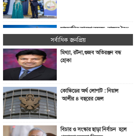
মামদানির কারণে কমছে বাসের বৈধ
যাত্রী! যাত্রীর সংখ্যা কমেছে ৭.৭%
সর্বাধিক জনপ্রিয়
মিথ্যা, রটনা,গুজব অতিরঞ্জন বন্ধ
হোক!
৫ কোটি শিক্ষার্থী পাবে ‘ফ্রিডম’
স্কলারশিপ
কোভিডের অর্থ লোপাট : নিয়াল
আলীর ৪ বছরের জেল
বিচার ও সংস্কার ছাড়া নির্বাচন হলে